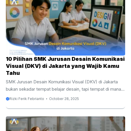
wedding organizer dalam acara pernikahan, mulai dari tahap
perencanaan hingga pasca-acara, agar Anda memahami
bagaimana peran mereka menjadi kunci kesuksesan hari
bahagia Anda. Mengapa Wedding Organizer Adalah
Penentu Sukses Pernikahan? Ketika berbicara tentang ...
10 Pilihan SMK Jurusan Desain Komunikasi
Visual (DKV) di Jakarta yang Wajib Kamu
Tahu
SMK Jurusan Desain Komunikasi Visual (DKV) di Jakarta
bukan sekadar tempat belajar desain, tapi tempat di mana
ide dan masa depan kreatifmu dibentuk. Dengan semangat,
Rizki Ferik Febrianto
October 28, 2025
portofolio, dan lingkungan yang tepat kamu bisa menjadi
bagian dari generasi baru desainer muda yang akan
membentuk wajah industri kreatif Indonesia. Tren Jurusan
DKV di Jakarta yang Meledak dalam Dunia Pendidikan