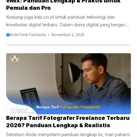
vMix: Panduan Lengkap & Praktis untuk
Pemula dan Pro
Kunjungi juga bab.co.id untuk panduan teknologi dan
kreativitas digital terbaru. Dalam dunia digital yang bergerak
cepat, live streaming telah menjadi salah satu cara paling
Rizki Ferik Febrianto
November 2, 2025
efektif untuk membangun audiens, memperkuat personal
branding, hingga menghasilkan pendapatan dari siaran
langsung. Namun, di balik tampilan profesional sebuah live
stream, ada perangkat lunak hebat yang bekerja di balik
layar dua di antaranya adalah OBS (Open Broadcaster
Software) dan vMix. Keduanya menawarkan fitur luar biasa
untuk mengelola video, audio, dan berbagai elemen visual
secara real-time, menjadikannya ...
Berapa Tarif Fotografer Freelance Terbaru
2026? Panduan Lengkap & Realistis
Sebelum Anda menyelami panduan lengkap ini, mari pahami