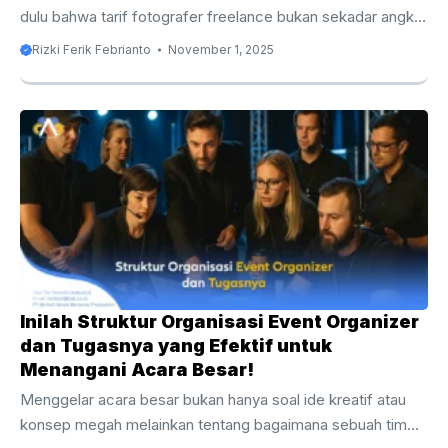
dulu bahwa tarif fotografer freelance bukan sekadar angka
melainkan cerminan nilai kreativitas, waktu, serta
Rizki Ferik Febrianto
November 1, 2025
pengalaman seorang profesional di balik lensa. Artikel ini
akan membantu Anda memahami seluk-beluk harga jasa
fotografi, dari perhitungan biaya dasar hingga tren industri
terkini di tahun 2026. Dunia Fotografi Freelance yang Terus
Berkembang Fotografi freelance kini bukan sekadar
pekerjaan sambilan ia telah berubah menjadi profesi kreatif
bernilai tinggi yang menuntut keahlian teknis, rasa seni, dan
pemahaman pasar. Di ...
Inilah Struktur Organisasi Event Organizer
dan Tugasnya yang Efektif untuk
Menangani Acara Besar!
Menggelar acara besar bukan hanya soal ide kreatif atau
konsep megah melainkan tentang bagaimana sebuah tim