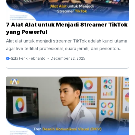
7 Alat Alat untuk Menjadi Streamer TikTok
yang Powerful
Alat alat untuk menjadi streamer TikTok adalah kunci utama
agar live terlihat profesional, suara jernih, dan penonton
betah berlama-lama. Artikel ini membahas perangkat wajib,
Rizki Ferik Febrianto
December 22, 2025
tips pemilihan alat, serta strategi setup yang efektif untuk
pemula hingga streamer TikTok profesional. Jika Anda
serius ingin membangun karier sebagai streamer, maka
memahami alat alat untuk menjadi streamer TikTok bukan
lagi pilihan, melainkan kebutuhan mutlak. Banyak orang
mengira cukup dengan ponsel dan kuota internet, lalu
menekan tombol Live. Kenyataannya, kualitas alat sangat
menentukan apakah penonton ...