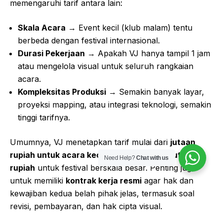
memengaruhi tarif antara lain:
Skala Acara
→ Event kecil (klub malam) tentu
berbeda dengan festival internasional.
Durasi Pekerjaan
→ Apakah VJ hanya tampil 1 jam
atau mengelola visual untuk seluruh rangkaian
acara.
Kompleksitas Produksi
→ Semakin banyak layar,
proyeksi mapping, atau integrasi teknologi, semakin
tinggi tarifnya.
Umumnya, VJ menetapkan tarif mulai dari
jutaan
rupiah untuk acara kecil
, hingga
puluhan juta
Need Help?
Chat with us
rupiah
untuk festival berskala besar. Penting juga
untuk memiliki
kontrak kerja resmi
agar hak dan
kewajiban kedua belah pihak jelas, termasuk soal
revisi, pembayaran, dan hak cipta visual.