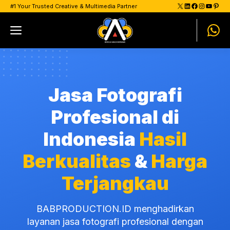
Skip
X
LinkedIn
Facebook
Instagram
YouTu
Pinte
#1 Your Trusted Creative & Multimedia Partner
to
Menu
content
Jasa Fotografi
Profesional di
Indonesia
Hasil
Berkualitas
&
Harga
Terjangkau
BABPRODUCTION.ID
menghadirkan
layanan jasa fotografi profesional dengan