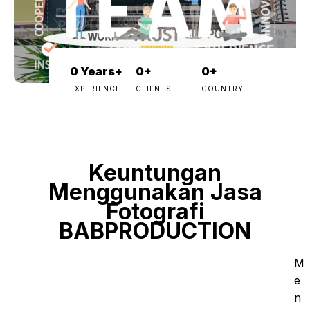
0
Years+
0
+
0
+
EXPERIENCE
CLIENTS
COUNTRY
Keuntungan
Menggunakan Jasa
Fotografi
BABPRODUCTION
M
e
n