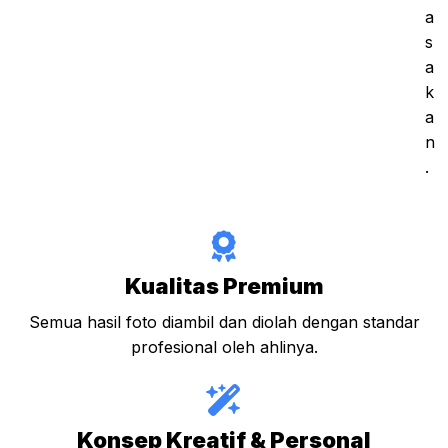
a
s
a
k
a
n
.
Kualitas Premium
Semua hasil foto diambil dan diolah dengan standar
profesional oleh ahlinya.
Konsep Kreatif & Personal