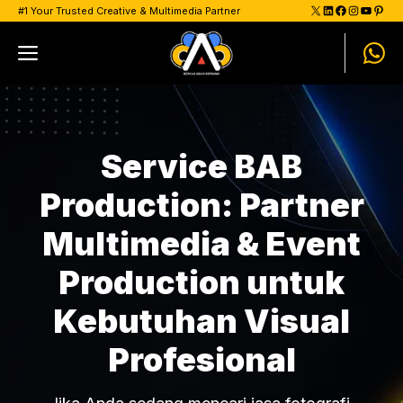
Skip
X
LinkedIn
Facebook
Instagram
YouTu
Pinte
#1 Your Trusted Creative & Multimedia Partner
to
Menu
content
Service BAB
Production: Partner
Multimedia & Event
Production untuk
Kebutuhan Visual
Profesional