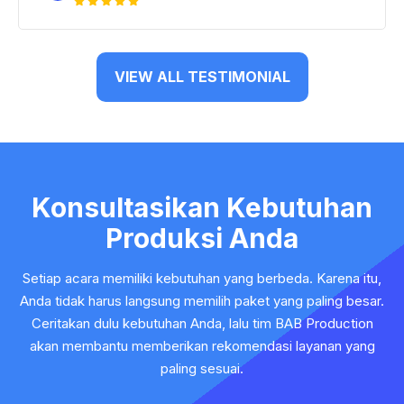
VIEW ALL TESTIMONIAL
Konsultasikan Kebutuhan
Produksi Anda
Setiap acara memiliki kebutuhan yang berbeda. Karena itu,
Anda tidak harus langsung memilih paket yang paling besar.
Ceritakan dulu kebutuhan Anda, lalu tim BAB Production
akan membantu memberikan rekomendasi layanan yang
paling sesuai.