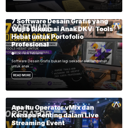
7 Software Desain Grafis yang
Wajib Dikuasai Anak DKV: Tools
Hebat untuk Portofolio
Profesional
Rizki Ferik Febrianto
Software Desain Grafis bukan lagi sekadar alat tambahan
untuk anak ...
READ MORE
Apa Itu Operator vMix dan
Kenapa Penting dalam Live
Streaming Event