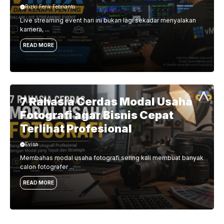
Rizki Ferik Febrianto
Live streaming event hari ini bukan lagi sekadar menyalakan
kamera, ...
READ MORE
7 Rahasia Cerdas Modal Usaha
Fotografi agar Bisnis Cepat
Terlihat Profesional
Evisa
Membahas modal usaha fotografi sering kali membuat banyak
calon fotografer ...
READ MORE