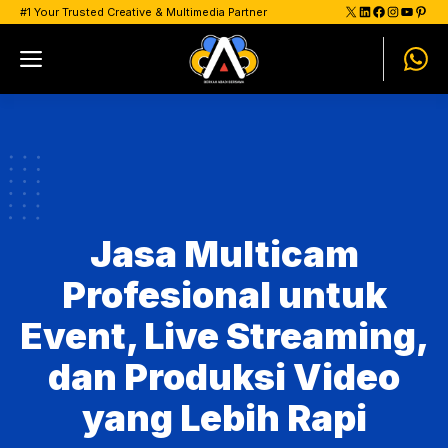
Skip
X
LinkedIn
Facebook
Instagram
YouTu
Pinte
#1 Your Trusted Creative & Multimedia Partner
to
Menu
content
Jasa Multicam
Profesional untuk
Event, Live Streaming,
dan Produksi Video
yang Lebih Rapi