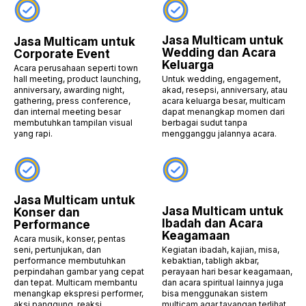
Jasa Multicam untuk
Jasa Multicam untuk
Wedding dan Acara
Corporate Event
Keluarga
Acara perusahaan seperti town
hall meeting, product launching,
Untuk wedding, engagement,
anniversary, awarding night,
akad, resepsi, anniversary, atau
gathering, press conference,
acara keluarga besar, multicam
dan internal meeting besar
dapat menangkap momen dari
membutuhkan tampilan visual
berbagai sudut tanpa
yang rapi.
mengganggu jalannya acara.
Jasa Multicam untuk
Jasa Multicam untuk
Konser dan
Ibadah dan Acara
Performance
Keagamaan
Acara musik, konser, pentas
seni, pertunjukan, dan
Kegiatan ibadah, kajian, misa,
performance membutuhkan
kebaktian, tabligh akbar,
perpindahan gambar yang cepat
perayaan hari besar keagamaan,
dan tepat. Multicam membantu
dan acara spiritual lainnya juga
menangkap ekspresi performer,
bisa menggunakan sistem
aksi panggung, reaksi
multicam agar tayangan terlihat