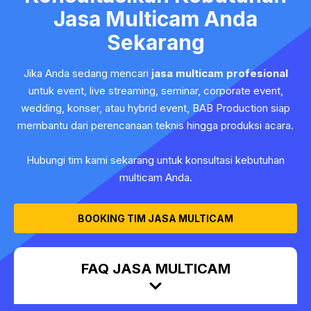
Jasa Multicam Anda
Sekarang
Jika Anda sedang mencari
jasa multicam profesional
untuk event, live streaming, seminar, corporate event,
wedding, konser, atau hybrid event, BAB Production siap
membantu dari perencanaan teknis hingga produksi acara.
Hubungi tim kami sekarang untuk konsultasi kebutuhan
multicam Anda.
BOOKING TIM JASA MULTICAM
FAQ JASA MULTICAM