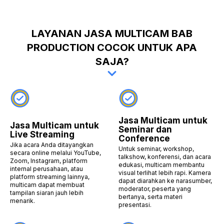
LAYANAN JASA MULTICAM BAB
PRODUCTION COCOK UNTUK APA
SAJA?
Jasa Multicam untuk
Jasa Multicam untuk
Seminar dan
Live Streaming
Conference
Jika acara Anda ditayangkan
Untuk seminar, workshop,
secara online melalui YouTube,
talkshow, konferensi, dan acara
Zoom, Instagram, platform
edukasi, multicam membantu
internal perusahaan, atau
visual terlihat lebih rapi. Kamera
platform streaming lainnya,
dapat diarahkan ke narasumber,
multicam dapat membuat
moderator, peserta yang
tampilan siaran jauh lebih
bertanya, serta materi
menarik.
presentasi.