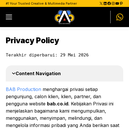
Skip
X
LinkedIn
Facebook
Instagram
YouTu
Pinte
#1 Your Trusted Creative & Multimedia Partner
to
Menu
content
Privacy Policy
Terakhir diperbarui: 29 Mei 2026
Content Navigation
BAB Production
menghargai privasi setiap
pengunjung, calon klien, klien, partner, dan
pengguna website
bab.co.id
. Kebijakan Privasi ini
menjelaskan bagaimana kami mengumpulkan,
menggunakan, menyimpan, melindungi, dan
mengelola informasi pribadi yang Anda berikan saat