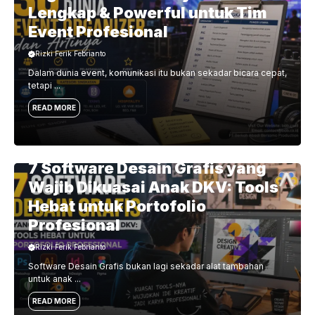
situasi seperti ini, kualitas acara tidak hanya ditentukan oleh
Lengkap & Powerful untuk Tim
kecanggihan alat. Acara diselamatkan oleh struktur
Event Profesional
komunikasi, kejelasan kewenangan, dan ...
Rizki Ferik Febrianto
Dalam dunia event, komunikasi itu bukan sekadar bicara cepat,
tetapi ...
READ MORE
7 Software Desain Grafis yang
Wajib Dikuasai Anak DKV: Tools
Hebat untuk Portofolio
Profesional
Rizki Ferik Febrianto
Software Desain Grafis bukan lagi sekadar alat tambahan
untuk anak ...
READ MORE