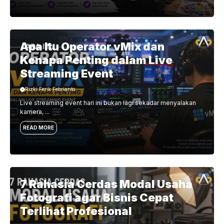
Apa Itu Operator vMix dan
Kenapa Penting dalam Live
Streaming Event
Rizki Ferik Febrianto
Live streaming event hari ini bukan lagi sekadar menyalakan
kamera, ...
READ MORE
7 Rahasia Cerdas Modal Usaha
Fotografi agar Bisnis Cepat
Terlihat Profesional