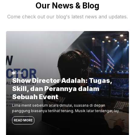
Our News & Blog
Come check out our blog's latest news and updates.
Evisa
Show Director Adalah: Tugas,
Skill, dan Perannya dalam
Sebuah Event
Lima menit sebelum acara dimulai, suasana di depan
panggung biasanya terlihat tenang. Musik latar terdengar, layar
menampilkan visual pembuka, para tamu mulai duduk, dan
READ MORE
pembawa acara bersiap di sisi panggung. Namun, kondisi di
balik layar bisa sangat berbeda. Pembicara pertama mungkin
belum berada di area tunggu. File video pembuka baru saja