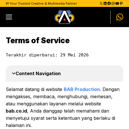
Skip
X
LinkedIn
Facebook
Instagram
YouTu
Pinte
#1 Your Trusted Creative & Multimedia Partner
to
Menu
content
Terms of Service
Terakhir diperbarui: 29 Mei 2026
Content Navigation
Selamat datang di website
BAB Production
. Dengan
mengakses, membaca, menghubungi, memesan,
atau menggunakan layanan melalui website
bab.co.id
, Anda dianggap telah memahami dan
menyetujui syarat serta ketentuan yang berlaku di
halaman ini.