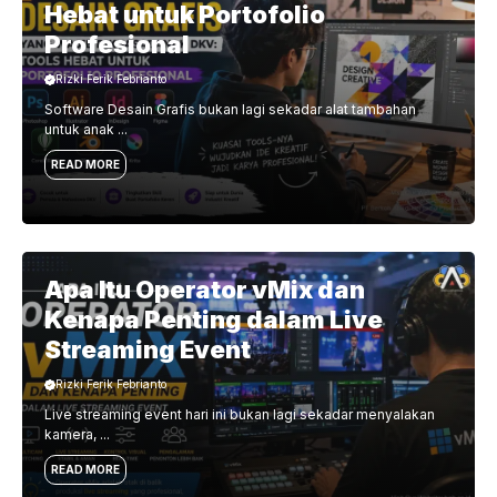
Hebat untuk Portofolio
Profesional
Rizki Ferik Febrianto
Software Desain Grafis bukan lagi sekadar alat tambahan
untuk anak ...
READ MORE
Apa Itu Operator vMix dan
Kenapa Penting dalam Live
Streaming Event
Rizki Ferik Febrianto
Live streaming event hari ini bukan lagi sekadar menyalakan
kamera, ...
READ MORE