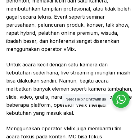
penonton, memakai lebih dari satu kamera,
membutuhkan tampilan profesional, atau tidak boleh
gagal secara teknis. Event seperti seminar
perusahaan, peluncuran produk, konser, talk show,
rapat hybrid, pelatihan online premium, wisuda,
ibadah besar, dan konferensi sangat disarankan
menggunakan operator vMix.
Untuk acara kecil dengan satu kamera dan
kebutuhan sederhana, live streaming mungkin masih
bisa dilakukan sendiri. Namun, begitu acara
melibatkan banyak elemen seperti kamera tambahan,
slide, video, grafis, narasumber online, dan output ke
Need Help?
Chat with us
beberapa platform, operator vMix menjadi
kebutuhan yang masuk akal.
Menggunakan operator vMix juga membantu tim
acara fokus pada konten. MC bisa fokus