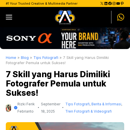
Skip
X
LinkedIn
Facebook
Instagram
YouTu
Pinte
#1 Your Trusted Creative & Multimedia Partner
to
Menu
content
Home
»
Blog
»
Tips Fotografi
»
7 Skill yang Harus Dimiliki
Fotografer Pemula untuk Sukses!
7 Skill yang Harus Dimiliki
Fotografer Pemula untuk
Sukses!
Rizki Ferik
September
Tips Fotografi
,
Berita & Informasi
,
Febrianto
18, 2025
Tren Fotografi & Videografi