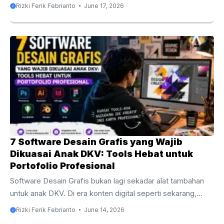
Singkatan Dunia Event Organizer dan Artinya bisa menjadi
Rizki Ferik Febrianto
June 17, 2026
pembeda antara tim yang bekerja rapi dan tim yang mudah
panik saat acara berlangsung. Di area backstage, ruang
kontrol, meja registrasi, hingga meeting produksi, singkatan
sering dipakai agar instruksi lebih singkat, efisien, dan
mudah dipahami oleh banyak divisi sekaligus. Kalau kamu
baru mengenal industri ini, ada baiknya memahami dulu apa
itu Event Organizer dan bagaimana peran ...
7 Software Desain Grafis yang Wajib
Dikuasai Anak DKV: Tools Hebat untuk
Portofolio Profesional
Software Desain Grafis bukan lagi sekadar alat tambahan
untuk anak DKV. Di era konten digital seperti sekarang,
software adalah “meja kerja” utama tempat ide mentah
Rizki Ferik Febrianto
June 14, 2026
berubah menjadi visual yang bisa dipresentasikan, dijual,