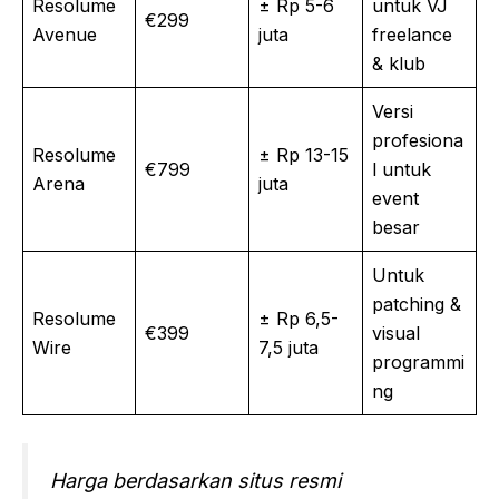
Resolume
± Rp 5-6
untuk VJ
€299
Avenue
juta
freelance
& klub
Versi
profesiona
Resolume
± Rp 13-15
€799
l untuk
Arena
juta
event
besar
Untuk
patching &
Resolume
± Rp 6,5-
€399
visual
Wire
7,5 juta
programmi
ng
Harga berdasarkan situs resmi