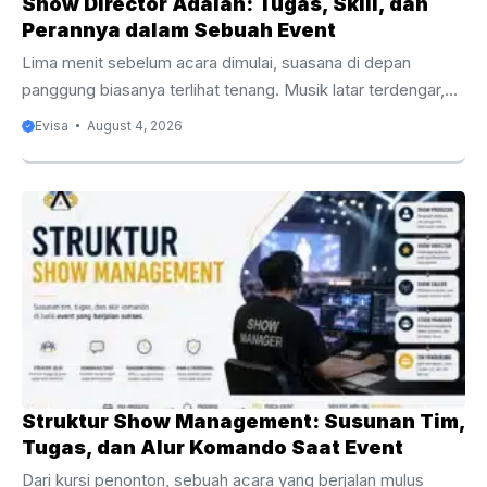
Show Director Adalah: Tugas, Skill, dan
Perannya dalam Sebuah Event
Lima menit sebelum acara dimulai, suasana di depan
panggung biasanya terlihat tenang. Musik latar terdengar,
layar menampilkan visual pembuka, para tamu mulai duduk,
Evisa
August 4, 2026
dan pembawa acara bersiap di sisi panggung. Namun,
kondisi di balik layar bisa sangat berbeda. Pembicara
pertama mungkin belum berada di area tunggu. File video
pembuka baru saja diperbarui. Mikrofon presenter masih
diperiksa. Pada saat yang sama, klien meminta agar satu
sesi dipindahkan karena tamu penting belum tiba. Dalam
situasi seperti ini, acara tidak cukup diselamatkan oleh ...
Struktur Show Management: Susunan Tim,
Tugas, dan Alur Komando Saat Event
Dari kursi penonton, sebuah acara yang berjalan mulus