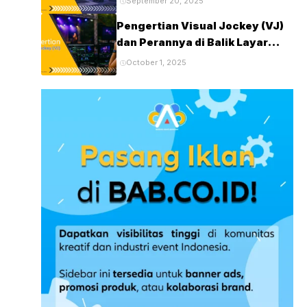
September 20, 2025
yang Wajib Kamu Coba
Pengertian Visual Jockey (VJ)
dan Perannya di Balik Layar
Panggung Digital
October 1, 2025