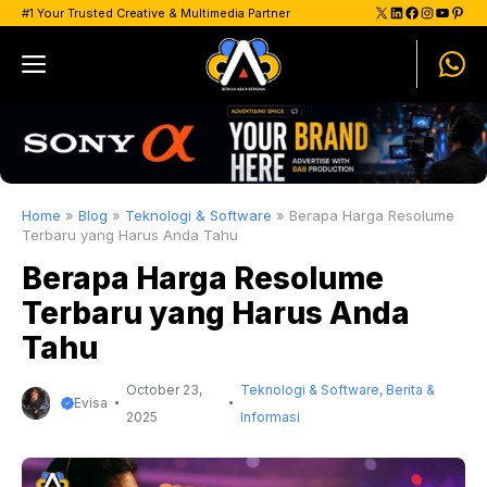
Skip
X
LinkedIn
Facebook
Instagram
YouTu
Pinte
#1 Your Trusted Creative & Multimedia Partner
to
Menu
content
Home
»
Blog
»
Teknologi & Software
»
Berapa Harga Resolume
Terbaru yang Harus Anda Tahu
Berapa Harga Resolume
Terbaru yang Harus Anda
Tahu
October 23,
Teknologi & Software
,
Berita &
Evisa
2025
Informasi