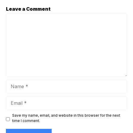
penting, serta bagaimana posisinya memengaruhi
Leave a Comment
keberhasilan sebuah event online maupun hybrid. Bagi Anda
Comment
yang sedang menyiapkan webinar perusahaan, konser,
seminar, launching produk, event kampus, ...
Name
Email
Website
Save my name, email, and website in this browser for the next
time I comment.