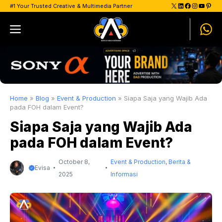
Skip
X
LinkedIn
Facebook
Instagram
YouTu
Pinte
#1 Your Trusted Creative & Multimedia Partner
to
Menu
content
Home
»
Blog
»
Event & Production
»
Siapa Saja yang Wajib Ada
pada FOH dalam Event?
Siapa Saja yang Wajib Ada
pada FOH dalam Event?
October 8,
Event & Production
,
Berita &
Evisa
2025
Informasi