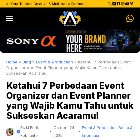
Skip
X
LinkedIn
Facebook
Instagram
YouTu
Pinte
#1 Your Trusted Creative & Multimedia Partner
to
Menu
content
Home
»
Blog
»
Event & Production
»
Ketahui 7 Perbedaan Event
Organizer dan Event Planner yang Wajib Kamu Tahu untuk
Sukseskan Acaramu!
Ketahui 7 Perbedaan Event
Organizer dan Event Planner
yang Wajib Kamu Tahu untuk
Sukseskan Acaramu!
Rizki Ferik
October 24,
Event & Production
,
Berita &
Febrianto
2025
Informasi